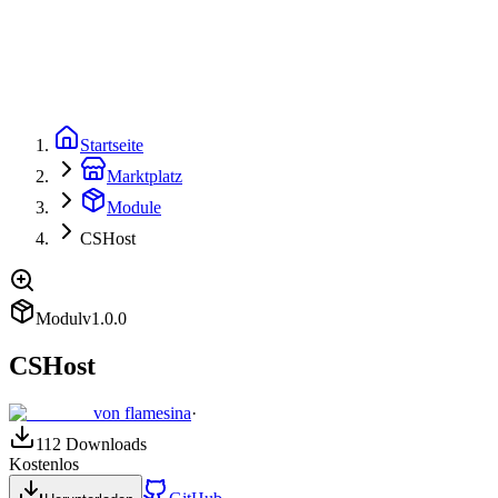
Flute
Marktplatz
Dokumentation
GitHub
🇩🇪
Startseite
Marktplatz
Module
CSHost
Modul
v
1.0.0
CSHost
von
flamesina
·
112
Downloads
Kostenlos