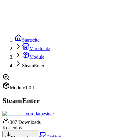
Flute
Marktplatz
Dokumentation
GitHub
🇩🇪
Startseite
Marktplatz
Module
SteamEnter
Modul
v
1.0.1
SteamEnter
von
flamesina
·
307
Downloads
Kostenlos