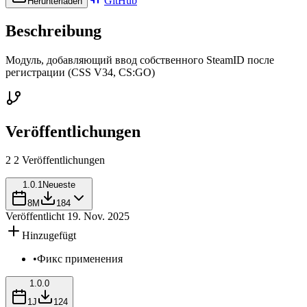
GitHub
Herunterladen
Beschreibung
Модуль, добавляющий ввод собственного SteamID после
регистрации (CSS V34, CS:GO)
Veröffentlichungen
2
2 Veröffentlichungen
1.0.1
Neueste
8M
184
Veröffentlicht
19. Nov. 2025
Hinzugefügt
•
Фикс применения
1.0.0
1J
124