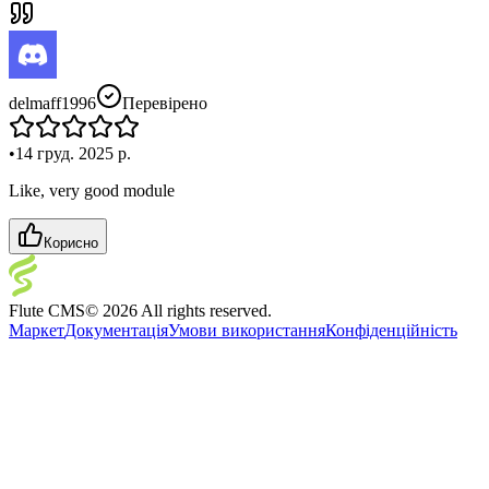
delmaff1996
Перевірено
•
14 груд. 2025 р.
Like, very good module
Корисно
Flute CMS
©
2026
All rights reserved.
Маркет
Документація
Умови використання
Конфіденційність