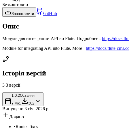
Безкоштовно
GitHub
Завантажити
Опис
Модуль для интеграции API во Flute. Подробнее -
https://docs.fl
Module for integrating API into Flute. More -
https://docs.flute-cms.c
Історія версій
3
3 версії
1.0.2
Остання
7 міс.
302
Випущено
3 січ. 2026 р.
Додано
•
Routes fixes