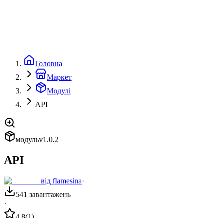
Flute
Маркет
Документація
GitHub
🇺🇦
Головна
Маркет
Модулі
API
модуль
v
1.0.2
API
від
flamesina
·
541
завантажень
·
4.8
(
1
)