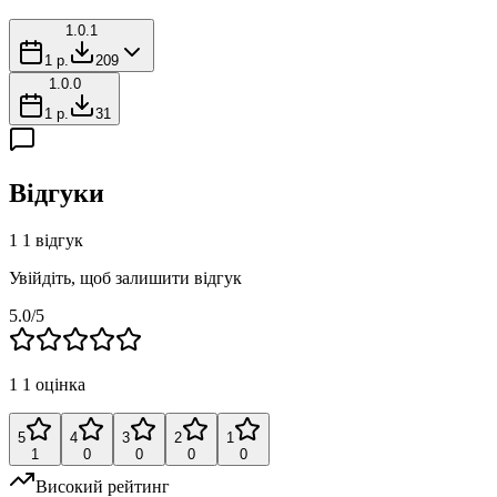
1.0.1
1 р.
209
1.0.0
1 р.
31
Відгуки
1
1 відгук
Увійдіть, щоб залишити відгук
5.0
/5
1
1 оцінка
5
4
3
2
1
1
0
0
0
0
Високий рейтинг